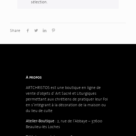
sélection.
Share
A propos
ARTCHRISTOS est une boutique en ligne de
vente d’objets d’
Art Sacré et Liturgiques
permettant aux chrétiens de pratiquer leur Foi
en s’intégrant à la décoration de la maison ou
du lieu de culte
Atelier-Boutique
: 2, rue de l’Abbaye – 37600
Beaulieu-lès Loches