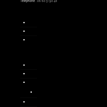
Téléphone
: 06 60 51 90 48
Accueil
Qui sommes nous
Actualités & Presse
Chapelets
Colliers
Médailles
Médailles médiévales
Pendentif