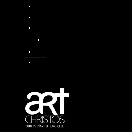
Chapelets
Colliers
Médailles
Médailles médiévales
Pendentif
Sautoirs