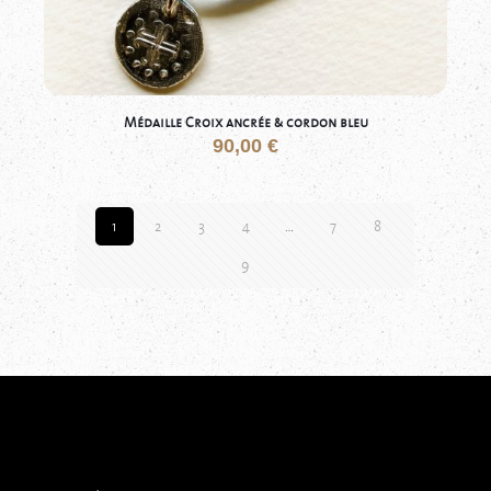
Médaille Croix ancrée & cordon bleu
90,00
€
1
2
3
4
…
7
8
9