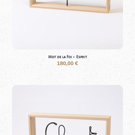
Mot de la Foi • Esprit
180,00
€