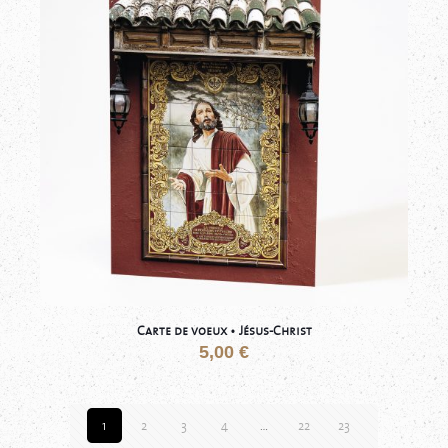
Carte de voeux • Jésus-Christ
5,00
€
1
2
3
4
…
22
23