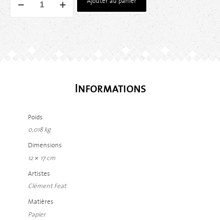
Ajouter au panier
Informations
Poids
0,018 kg
Dimensions
12 × 17 cm
Artistes
Clément Feat
Matières
Papier