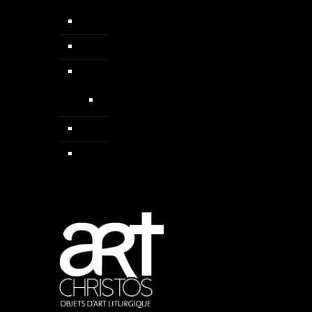
Chapelets
Colliers
Médailles
Médailles médiévales
Pendentif
Sautoirs