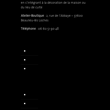
en s’intégrant à la décoration de la maison ou
du lieu de culte
Atelier-Boutique
: 2, rue de l’Abbaye – 37600
Beaulieu-lès Loches
Téléphone
: 06 60 51 90 48
Accueil
Qui sommes nous
Actualités & Presse
Chapelets
Colliers