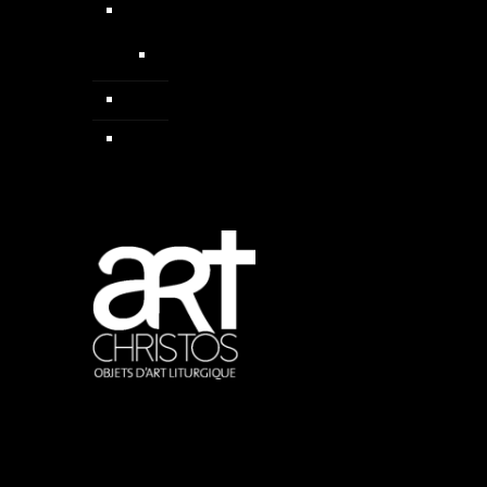
Médailles
Médailles médiévales
Pendentif
Sautoirs