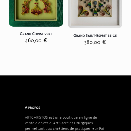
Grand Christ vert
Grand Saint-Esprit beige
460,00
€
380,00
€
A propos
ARTCHRISTOS est une boutique en ligne de
vente d’objets d’
Art Sacré et Liturgiques
permettant aux chrétiens de pratiquer leur Foi