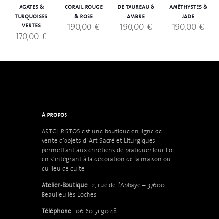
agates &
corail rouge
de taureau &
améthystes &
turquoises
& rose
ambre
jade
190,00
€
190,00
€
190,00
€
vertes
170,00
€
A propos
ARTCHRISTOS est une boutique en ligne de
vente d’objets d’
Art Sacré et Liturgiques
permettant aux chrétiens de pratiquer leur Foi
en s’intégrant à la décoration de la maison ou
du lieu de culte
Atelier-Boutique
: 2, rue de l’Abbaye – 37600
Beaulieu-lès Loches
Téléphone
: 06 60 51 90 48