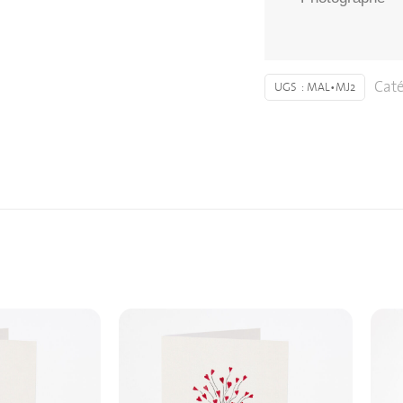
Caté
UGS :
MAL•MJ2