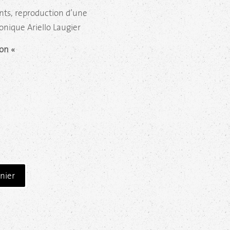
ts, reproduction d’une
nique Ariello Laugier
ion «
nier