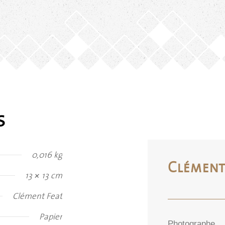
s
0,016 kg
Clément
13 × 13 cm
Clément Feat
Papier
Photographe