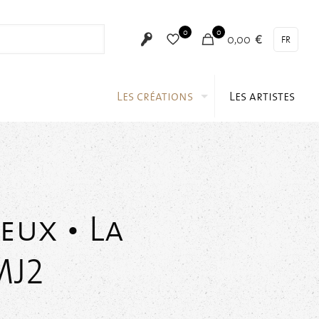
0
0
0,00 €
FR
Les créations
Les artistes
eux • La
MJ2