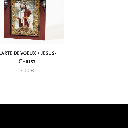
Carte de voeux • Jésus-
Christ
5,00
€