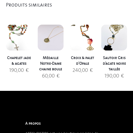
Produits similaires
Chapelet jade
Médaille
Croix & palet
Sautoir Gris
& agates
Notre-Dame
d’Opale
d’agate noire
190,00
€
240,00
€
chaine boule
taillée
60,00
€
190,00
€
A propos