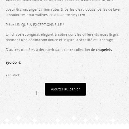
coeur & croix argent ; hématites & perles d’eau douce, perles de lave,
labradorites, tourmalines, cristal de roche 52 cm
Pièce UNIQUE & EXCEPTIONNELLE !
Un chapelet original, élégant & sobre dont les différents noirs & gris
donnent une déclinaison douce et inspire la stabilité et l’ancrage.
D’autres modèles à découvrir dans notre collection de
chapelets.
190,00
€
1 en stock
Ajouter au panier