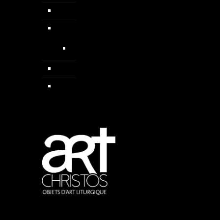
Colliers
Médailles
Médailles médiévales
Pendentif
Sautoirs