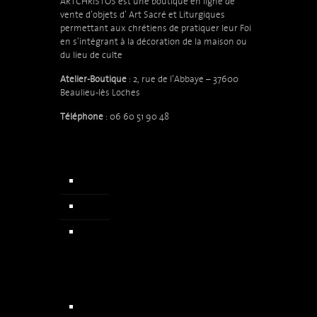
ARTCHRISTOS est une boutique en ligne de
vente d’objets d’
Art Sacré et Liturgiques
permettant aux chrétiens de pratiquer leur Foi
en s’intégrant à la décoration de la maison ou
du lieu de culte
Atelier-Boutique
: 2, rue de l’Abbaye – 37600
Beaulieu-lès Loches
Téléphone
: 06 60 51 90 48
Accueil
Qui sommes nous
Actualités & Presse
Chapelets