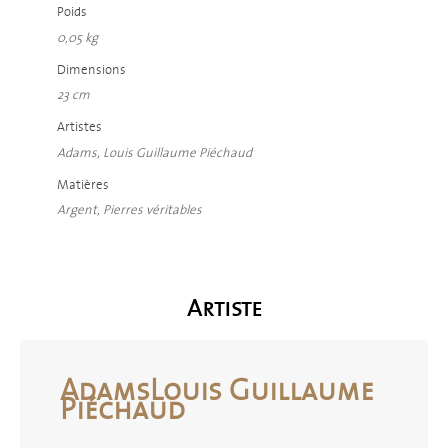
Poids
0,05 kg
Dimensions
23 cm
Artistes
Adams, Louis Guillaume Piéchaud
Matières
Argent, Pierres véritables
Artiste
Adams
Louis Guillaume
Piéchaud