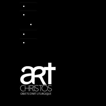
Colliers
Médailles
Médailles médiévales
Pendentif
Sautoirs