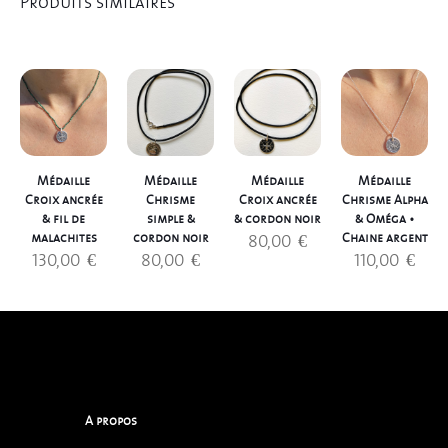
Produits similaires
Médaille
Médaille
Médaille
Médaille
Croix ancrée
Chrisme
Croix ancrée
Chrisme Alpha
& fil de
simple &
& cordon noir
& Oméga •
80,00
€
malachites
cordon noir
Chaine argent
130,00
€
80,00
€
110,00
€
A propos