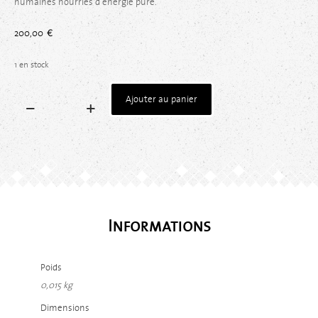
humaines nourries d’énergie pure.
200,00
€
1 en stock
Ajouter au panier
Informations
Poids
0,015 kg
Dimensions