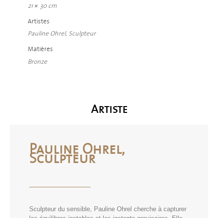
21 × 30 cm
Artistes
Pauline Ohrel, Sculpteur
Matières
Bronze
Artiste
Pauline Ohrel,
Sculpteur
Sculpteur du sensible, Pauline Ohrel cherche à capturer