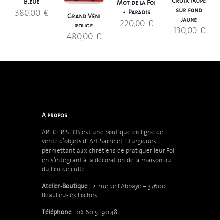
Croix taupe
Bleue
Mot de la Foi
sur fond
380,00
€
• Paradis
Grand Véni
jaune
220,00
€
rouge
130,00
€
480,00
€
A propos
ARTCHRISTOS est une boutique en ligne de
vente d’objets d’
Art Sacré et Liturgiques
permettant aux chrétiens de pratiquer leur Foi
en s’intégrant à la décoration de la maison ou
du lieu de culte
Atelier-Boutique
: 2, rue de l’Abbaye – 37600
Beaulieu-lès Loches
Téléphone
: 06 60 51 90 48