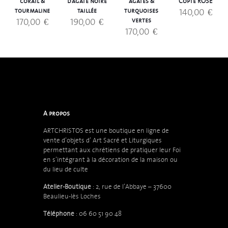
corail &
d’agate noire
agates &
Copte ROSE
140,00
€
tourmaline
taillée
turquoises
170,00
€
190,00
€
vertes
170,00
€
A propos
ARTCHRISTOS est une boutique en ligne de
vente d’objets d’
Art Sacré et Liturgiques
permettant aux chrétiens de pratiquer leur Foi
en s’intégrant à la décoration de la maison ou
du lieu de culte
Atelier-Boutique
: 2, rue de l’Abbaye – 37600
Beaulieu-lès Loches
Téléphone
: 06 60 51 90 48