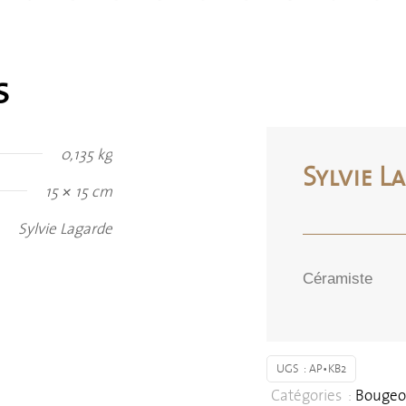
s
0,135 kg
Sylvie L
15 × 15 cm
Sylvie Lagarde
Céramiste
UGS :
AP•KB2
Catégories :
Bougeo