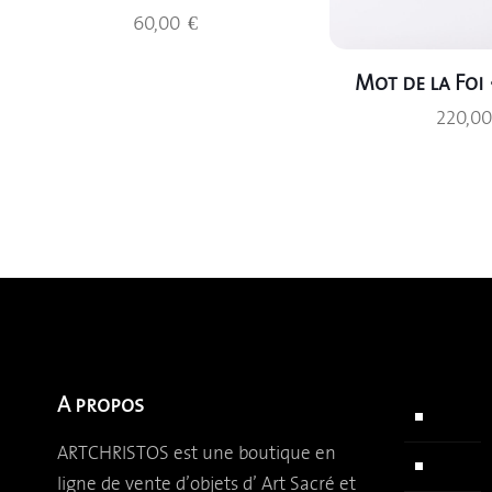
60,00
€
Mot de la Foi 
220,0
A propos
Accuei
ARTCHRISTOS est une boutique en
Qui s
ligne de vente d’objets d’
Art Sacré et