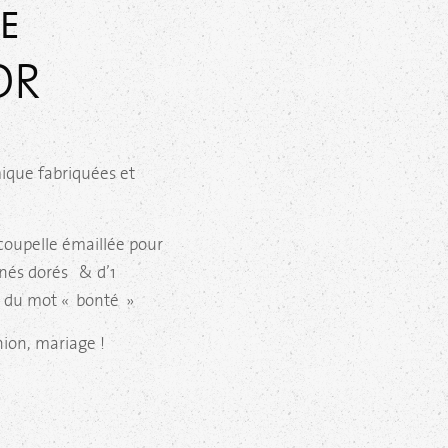
e
OR
ique fabriquées et
coupelle émaillée pour
nés dorés & d’1
r du mot « bonté »
ion, mariage !