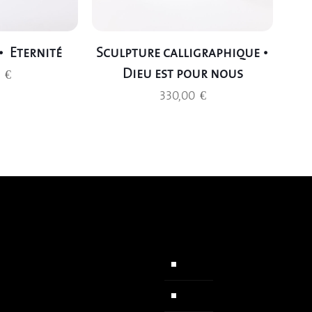
• Eternité
Sculpture calligraphique •
Dieu est pour nous
0
€
330,00
€
l
Chapelets
ommes nous
Colliers