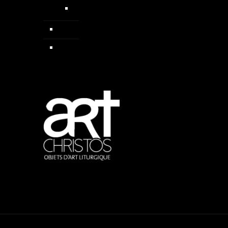
Médailles médiévales
Pendentif
Sautoirs