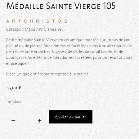
Médaille Sainte Vierge 105
ARTCHRISTOS
Collection Marie AW & Théa Belli
Petite médaille Sainte Vierge en céramique montée sur un ras de cou
plaqué or, de pierres fines rondes et facettées dans une alternance de
pierres de lune branches & grises, de perles de corail fossile, et de
quarts rose facettés & de labradorites facettées pour un résultat doux
et poétique !
Pièce Unique entièrement montée à la main !
125,00
€
1 en stock
Ajouter au panier