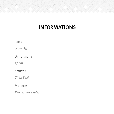
Informations
Poids
0,020 kg
Dimensions
27 cm
Artistes
Théa Belli
Matières
Pierres véritables