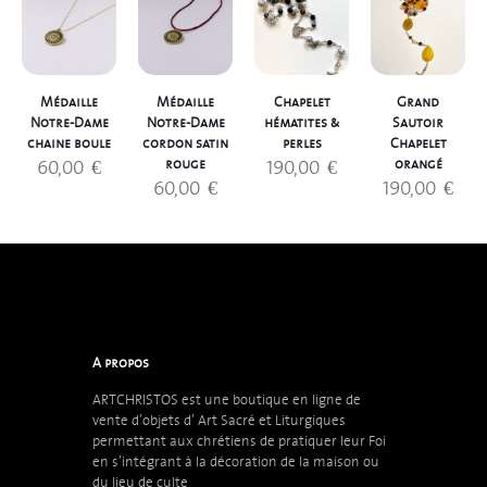
Médaille
Médaille
Chapelet
Grand
Notre-Dame
Notre-Dame
hématites &
Sautoir
chaine boule
cordon satin
perles
Chapelet
60,00
€
190,00
€
rouge
orangé
60,00
€
190,00
€
A propos
ARTCHRISTOS est une boutique en ligne de
vente d’objets d’
Art Sacré et Liturgiques
permettant aux chrétiens de pratiquer leur Foi
en s’intégrant à la décoration de la maison ou
du lieu de culte