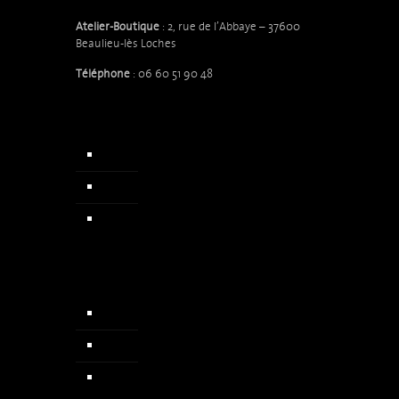
Atelier-Boutique
: 2, rue de l’Abbaye – 37600
Beaulieu-lès Loches
Téléphone
: 06 60 51 90 48
Accueil
Qui sommes nous
Actualités & Presse
Chapelets
Colliers
Médailles