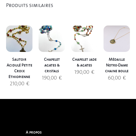
Produits similaires
Sautoir
Chapelet
Chapelet jade
Médaille
Acidulé Petite
agates &
& agates
Notre-Dame
190,00
€
Croix
cristals
chaine boule
190,00
€
60,00
€
Ethiopienne
210,00
€
A propos