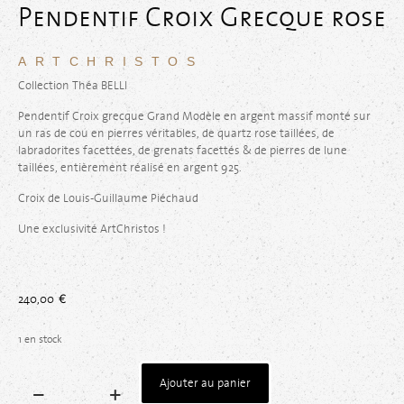
Pendentif Croix Grecque rose
ARTCHRISTOS
Collection Théa BELLI
Pendentif Croix grecque Grand Modèle en argent massif monté sur
un ras de cou en pierres véritables, de quartz rose taillées, de
labradorites facettées, de grenats facettés & de pierres de lune
taillées, entièrement réalisé en argent 925.
Croix de Louis-Guillaume Piéchaud
Une exclusivité ArtChristos !
240,00
€
1 en stock
Ajouter au panier