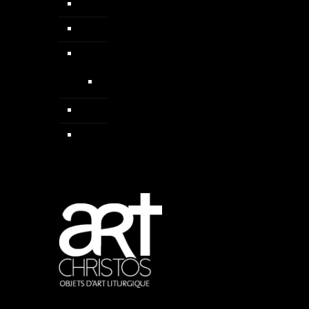
Chapelets
Colliers
Médailles
Médailles médiévales
Pendentif
Sautoirs