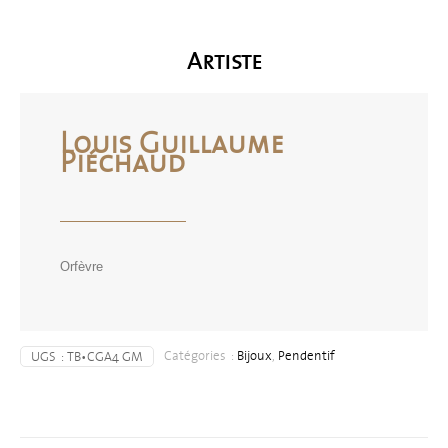
Artiste
Louis Guillaume
Piéchaud
Orfèvre
Catégories :
Bijoux
,
Pendentif
UGS :
TB•CGA4 GM