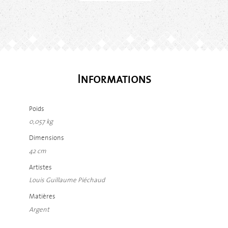
Informations
Poids
0,057 kg
Dimensions
42 cm
Artistes
Louis Guillaume Piéchaud
Matières
Argent