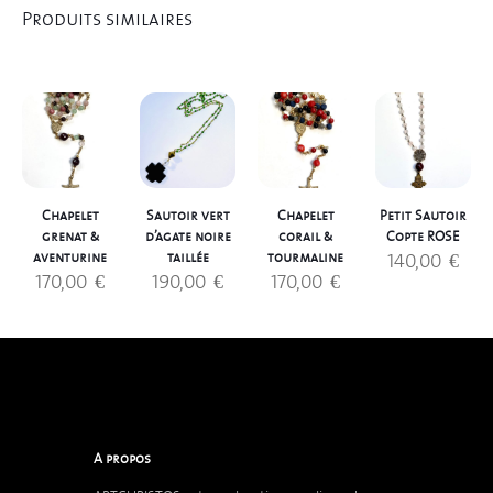
Produits similaires
Chapelet
Sautoir vert
Chapelet
Petit Sautoir
grenat &
d’agate noire
corail &
Copte ROSE
140,00
€
aventurine
taillée
tourmaline
170,00
€
190,00
€
170,00
€
A propos