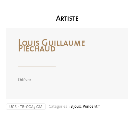
Artiste
Louis Guillaume
Piéchaud
Orfèvre
Catégories :
Bijoux
,
Pendentif
UGS :
TB•CGA3 GM