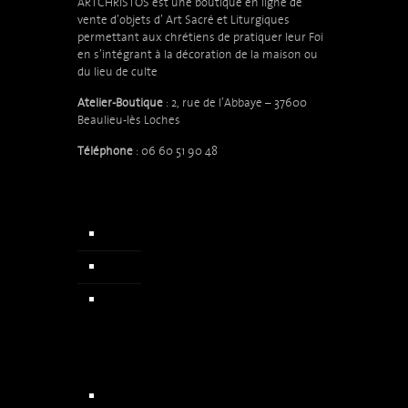
ARTCHRISTOS est une boutique en ligne de
vente d’objets d’
Art Sacré et Liturgiques
permettant aux chrétiens de pratiquer leur Foi
en s’intégrant à la décoration de la maison ou
du lieu de culte
Atelier-Boutique
: 2, rue de l’Abbaye – 37600
Beaulieu-lès Loches
Téléphone
: 06 60 51 90 48
Accueil
Qui sommes nous
Actualités & Presse
Chapelets