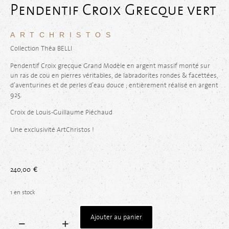
Pendentif Croix Grecque vert
ARTCHRISTOS
Collection Théa BELLI
Pendentif Croix grecque Grand Modèle en argent massif monté sur
un ras de cou en pierres véritables, de labradorites rondes & facettées,
d’aventurines et de perles d’eau douce ; entièrement réalisé en argent
925.
Croix de Louis-Guillaume Piéchaud
Une exclusivité ArtChristos !
240,00
€
1 en stock
Ajouter au panier