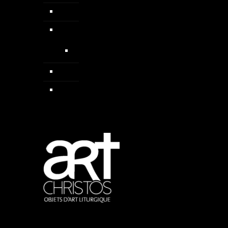
Colliers
Médailles
Médailles médiévales
Pendentif
Sautoirs