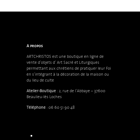
A propos
ARTCHRISTOS est une boutique en ligne de
vente d’objets d’
Art Sacré et Liturgiques
permettant aux chrétiens de pratiquer leur Foi
en s’intégrant à la décoration de la maison ou
du lieu de culte
Atelier-Boutique
: 2, rue de l’Abbaye – 37600
Beaulieu-lès Loches
Téléphone
: 06 60 51 90 48
Accueil