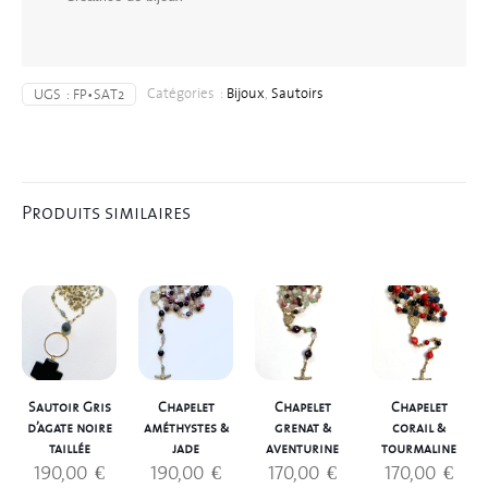
Catégories :
Bijoux
,
Sautoirs
UGS :
FP•SAT2
Produits similaires
Sautoir Gris
Chapelet
Chapelet
Chapelet
d’agate noire
améthystes &
grenat &
corail &
taillée
jade
aventurine
tourmaline
190,00
€
190,00
€
170,00
€
170,00
€