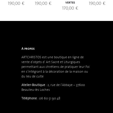
190,00
€
190,00
€
190,00
€
vertes
170,00
€
A propos
ARTCHRISTOS est une boutique en ligne de
vente d’objets d’
Art Sacré et Liturgiques
permettant aux chrétiens de pratiquer leur Foi
en s’intégrant à la décoration de la maison ou
du lieu de culte
Atelier-Boutique
: 2, rue de l’Abbaye – 37600
Beaulieu-lès Loches
Téléphone
: 06 60 51 90 48