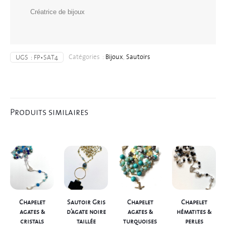
Créatrice de bijoux
Catégories :
Bijoux
,
Sautoirs
UGS :
FP•SAT4
Produits similaires
Chapelet
Sautoir Gris
Chapelet
Chapelet
agates &
d’agate noire
agates &
hématites &
cristals
taillée
turquoises
perles